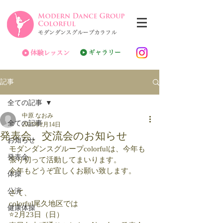
記事
全ての記事
中原 なおみ
全ての記事
2025年2月14日
発表会、交流会のお知らせ
お知らせ
モダンダンスグループcolorfulは、今年も
発表会
張り切って活動してまいります。
今年もどうぞ宜しくお願い致します。
体操
公演
さて、
colorful尾久地区では
健康体操
⭐️2月23日（日）