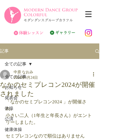
記事
全ての記事
中原 なおみ
全ての記事
2024年6月24日
なかのセミプレコン2024が開催
お知らせ
されました
発表会
「なかのセミプレコン2024 」が開催さ
体操
れ、
小さい二人（1年生と年長さん）がエント
公演
リーしました。
健康体操
セミプレコンなので順位はありません