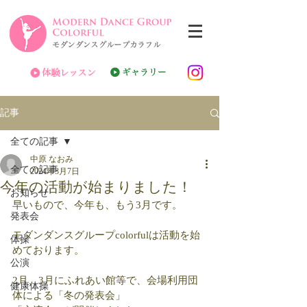
記事
全ての記事
中原 なおみ
全ての記事
2024年3月7日
今年の活動が始まりました！
お知らせ
早いもので、今年も、もう3月です。
発表会
モダンダンスグループcolorfulは活動を始
体操
めております。
公演
2月、3月にふれあい館等で、会場利用団
健康体操
体による「冬の発表会」