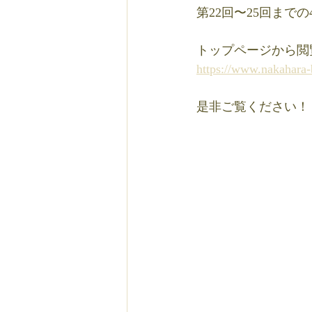
第22回〜25回ま
トップページから閲
https://www.nakahara-b
是非ご覧ください！