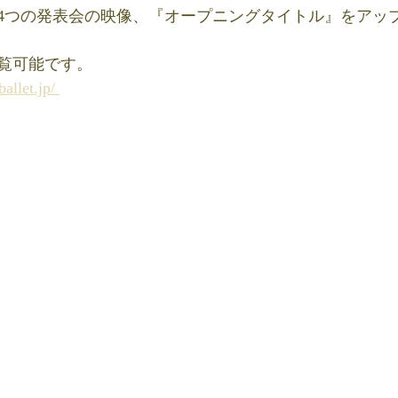
での4つの発表会の映像、『オープニングタイトル』をアッ
覧可能です。
allet.jp/ 