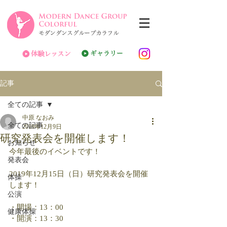
記事
全ての記事
中原 なおみ
全ての記事
2019年12月9日
研究発表会を開催します！
お知らせ
今年最後のイベントです！
発表会
2019年12月15日（日）研究発表会を開催
体操
します！
公演
・開場：13：00
健康体操
・開演：13：30　　