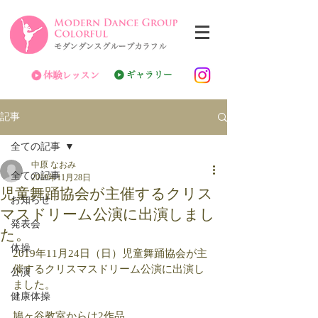
記事
全ての記事
中原 なおみ
全ての記事
2019年11月28日
児童舞踊協会が主催するクリス
お知らせ
マスドリーム公演に出演しまし
発表会
た。
体操
2019年11月24日（日）児童舞踊協会が主
催するクリスマスドリーム公演に出演し
公演
ました。
健康体操
鳩ヶ谷教室からは2作品、