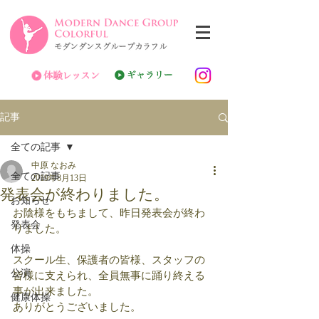
記事
全ての記事
中原 なおみ
全ての記事
2019年8月13日
発表会が終わりました。
お知らせ
お陰様をもちまして、昨日発表会が終わ
発表会
りました。
体操
スクール生、保護者の皆様、スタッフの
公演
皆様に支えられ、全員無事に踊り終える
事が出来ました。
健康体操
ありがとうございました。