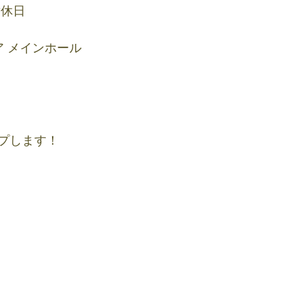
替休日
ア メインホール
プします！