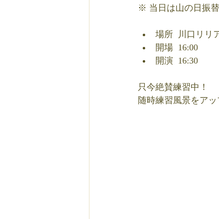
※ 当日は山の日振
場所  川口リリ
開場  16:00
開演  16:30
只今絶賛練習中！
随時練習風景をアッ